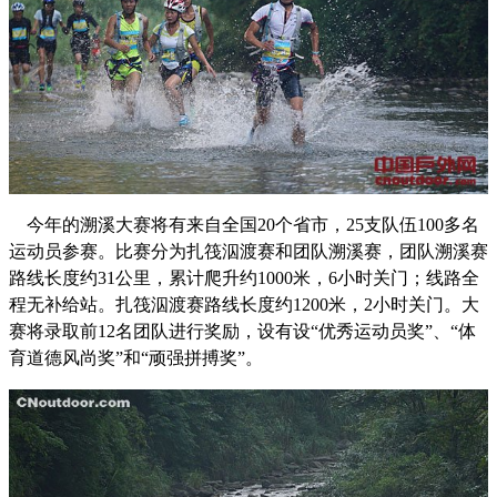
今年的溯溪大赛将有来自全国20个省市，25支队伍100多名
运动员参赛。比赛分为扎筏泅渡赛和团队溯溪赛，团队溯溪赛
路线长度约31公里，累计爬升约1000米，6小时关门；线路全
程无补给站。扎筏泅渡赛路线长度约1200米，2小时关门。大
赛将录取前12名团队进行奖励，设有设“优秀运动员奖”、“体
育道德风尚奖”和“顽强拼搏奖”。