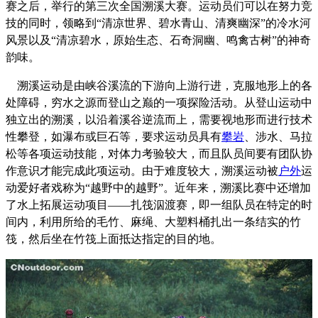
赛之后，举行的第三次全国溯溪大赛。运动员们可以在努力竞
技的同时，领略到“清凉世界、碧水青山、清爽幽深”的冷水河
风景以及“清凉碧水，原始生态、石奇洞幽、鸣禽古树”的神奇
韵味。
溯溪运动是由峡谷溪流的下游向上游行进，克服地形上的各
处障碍，穷水之源而登山之巅的一项探险活动。从登山运动中
独立出的溯溪，以沿着溪谷逆流而上，需要视地形而进行技术
性攀登，如瀑布或巨石等，要求运动员具有
攀岩
、涉水、马拉
松等各项运动技能，对体力考验较大，而且队员间要有团队协
作意识才能完成此项运动。由于难度较大，溯溪运动被
户外
运
动爱好者戏称为“越野中的越野”。近年来，溯溪比赛中还增加
了水上拓展运动项目——扎筏泅渡赛，即一组队员在特定的时
间内，利用所给的毛竹、麻绳、大塑料桶扎出一条结实的竹
筏，然后坐在竹筏上面抵达指定的目的地。