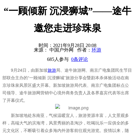
“一顾倾新 沉浸狮城”——途牛
邀您走进珍珠泉
时间：2021年9月28日 20:08
来源： 中国户外网 作者：
环游
685人参与
0条评论
9月24日，由新加坡
旅游
局、途牛旅游网、南京广电集团民生节目
部联合主办的“一顾倾新 沉浸狮城”旅游分享会暨剧本杀体验活动在南
京珍珠泉风景区盛大开幕。新加坡旅游局代表、南京广电集团标点公
司领导、途牛旅游网营销中心境外商务负责人及各界嘉宾代表等出席
了开幕仪式。
新加坡地处东南亚，气候温暖宜人，旅游资源丰富，人文景观多
样，高端大气的滨海湾，风景秀丽的圣淘沙，吃喝玩乐一应俱全的多
元文化区，不断吸引着众多海内外游客前往观光游览。疫情以来，随