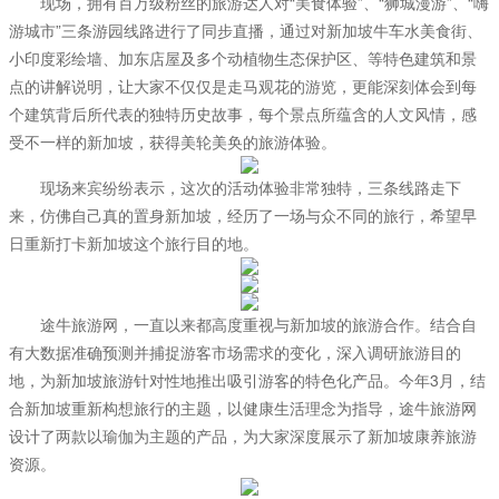
现场，拥有百万级粉丝的旅游达人对“美食体验”、“狮城漫游”、“嗨
游城市”三条游园线路进行了同步直播，通过对新加坡牛车水美食街、
小印度彩绘墙、加东店屋及多个动植物生态保护区、等特色建筑和景
点的讲解说明，让大家不仅仅是走马观花的游览，更能深刻体会到每
个建筑背后所代表的独特历史故事，每个景点所蕴含
的
人文风情，感
受不一样的新加坡，获得美轮美奂的旅游体验。
现场来宾纷纷表示
，
这次的活动体验非常独特，三条线路走下
来，仿佛自己真的置身新加坡，经历了一场与众不同的旅行，希望早
日重新打卡新加坡这个旅行目的地。
途牛旅游网，一直以来都高度重视与新加坡的旅游合作。结合自
有大数据准确预测并捕捉游客市场需求的变化，深入调研旅游目的
地，为新加坡旅游针对性地推出吸引游客的特色化产品。今年3月，结
合新加坡重新构想旅行的主题，以健康生活理念为指导，途牛旅游网
设计了两款以瑜伽为主题的产品，为大家深度展示了新加坡康养旅游
资源。