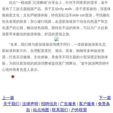
此次“一顾倾新 沉浸狮城”分享会上，针对不同客群的需求，途牛
发布了三款主题线路产品。亲子互动city walk，亲子变装旅拍，深度体
验娘惹文化；文化IP碰撞体验，特色彩虹边车side car巡游，寻找藏在
街头巷尾的惊喜；安心健行线路，走进新加坡首个结合自然遗产和文
化遗产的公园，畅玩绿色假期。期待在不远的将来，可以为广大赴新
游客带来极佳的旅游体验、舒适的度假之旅。
“未来，我们将与新加坡旅游局携手同行，一道探索旅游新生态、
新标准和新方向，合理配置景区、酒店、美食、购物等多种旅游资
源，打造乐活健康、文化体验、美食等不同主题的小型深度定制游体
验，为前往新加坡的旅游消费者提供更广阔舞台。”途牛旅游网营销中
心境外商务负责人表示。
上一篇
下一篇
关于我们
|
法律声明
|
招聘信息
|
广告服务
|
客户服务
|
免责条
款
|
站点地图
|
联系我们
|
户外联盟