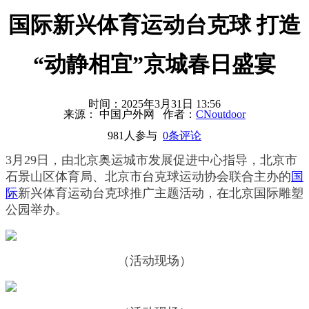
国际新兴体育运动台克球 打造
“动静相宜”京城春日盛宴
时间：2025年3月31日 13:56
来源： 中国户外网 作者：
CNoutdoor
981人参与
0条评论
3月29日，由北京奥运城市发展促进中心指导，北京市
石景山区体育局、北京市台克球运动协会联合主办的
国
际
新兴体育运动台克球推广主题活动，在北京国际雕塑
公园举办。
（活动现场）