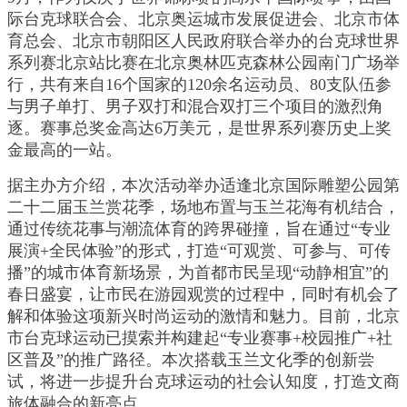
际台克球联合会、北京奥运城市发展促进会、北京市体
育总会、北京市朝阳区人民政府联合举办的台克球世界
系列赛北京站比赛在北京奥林匹克森林公园南门广场举
行，共有来自16个国家的120余名运动员、80支队伍参
与男子单打、男子双打和混合双打三个项目的激烈角
逐。赛事总奖金高达6万美元，是世界系列赛历史上奖
金最高的一站。
据主办方介绍，本次活动举办适逢北京国际雕塑公园第
二十二届玉兰赏花季，场地布置与玉兰花海有机结合，
通过传统花事与潮流体育的跨界碰撞，旨在通过“专业
展演+全民体验”的形式，打造“可观赏、可参与、可传
播”的城市体育新场景，为首都市民呈现“动静相宜”的
春日盛宴，让市民在游园观赏的过程中，同时有机会了
解和体验这项新兴时尚运动的激情和魅力。目前，北京
市台克球运动已摸索并构建起“专业赛事+校园推广+社
区普及”的推广路径。本次搭载玉兰文化季的创新尝
试，将进一步提升台克球运动的社会认知度，打造文商
旅体融合的新亮点。