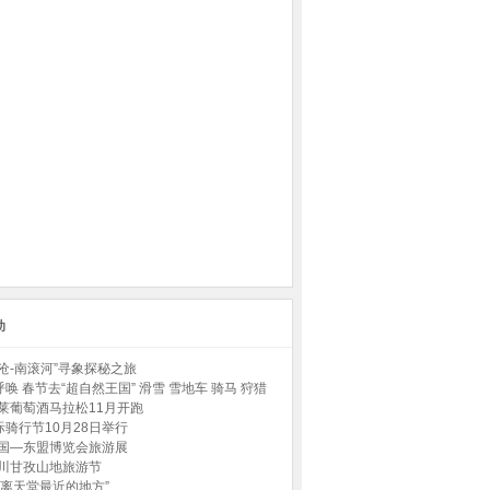
动
沧-南滚河”寻象探秘之旅
唤 春节去“超自然王国” 滑雪 雪地车 骑马 狩猎
蓬莱葡萄酒马拉松11月开跑
骑行节10月28日举行
中国—东盟博览会旅游展
四川甘孜山地旅游节
“离天堂最近的地方”