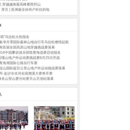
巴 穿越越南最高峰番西邦山
芽庄 | 亚洲最佳休闲户外目的地
事
“最萌”马拉松火热报名
7长春净月潭国际森林山地自行车马拉松燃情起航
甘南首届全国高原山地穿越挑战赛落幕
-2016中国攀岩俱乐部联赛海选赛启动报名
贡嘎山地户外运动赛挑战赛8月25日开战
环青海湖国际公路自行车赛
祁连山国际超百公里山地户外运动挑战赛落幕
贵州·金沙冷水河全国溯溪大赛将开赛
身名山登山赛分站赛天山天池站落幕
讯