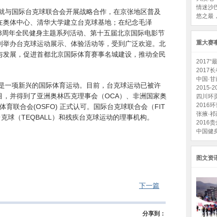
情迷沙
，就与国际台克球联合会开展战略合作，在京张地区普及
悠之最，
在奥体中心、清华大学建立台克球基地；在纪念毛泽
73周年全民健身主题系列活动、第十五届北京国际电影节
重大赛
别举办台克球运动展示、体验活动等，受到广泛欢迎。北
与发展，促进首都北京国际体育赛事名城建设，推动全民
2017
201
中国·
是一项新兴的国际体育运动。目前，台克球运动已被许
2015
目，并得到了亚洲奥林匹克理事会（OCA）、非洲国家奥
四川环
2016
育联合会(OSFO) 正式认可。国际台克球联合会（FIT
张掖·
台克球（TEQBALL）和残疾台克球运动的理事机构。
2016
中国健
图文资
下一篇
分享到：