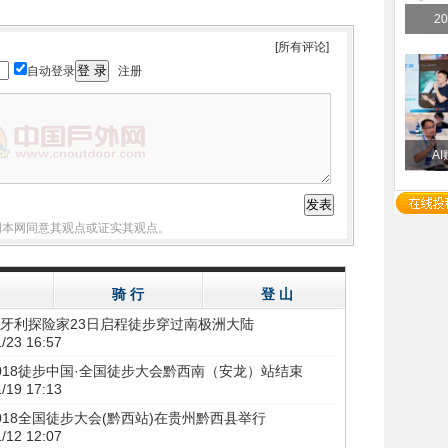
2
[所有评论]
自动登录
注册
A
明本网同意其观点或证实其观点。
骑 行
登 山
牙利探险家23日启程徒步穿过南极洲大陆
/23 16:57
018徒步中国·全国徒步大会黔西南（安龙）站结束
/19 17:13
018全国徒步大会(黔西站)在贵州黔西县举行
/12 12:07