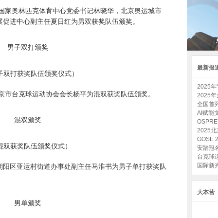
。国家奥林匹克体育中心党委书记林晓华，北京奥运城市
展促进中心副主任夏日红为男双获奖队伍颁奖。
最新报
子双打获奖队伍颁奖仪式）
2025
北京市台克球运动协会会长杨平为混双获奖队伍颁奖。
202
全国首
AI赋能
OSPR
202
GOSE
混双获奖队伍颁奖仪式）
安踏冠
台克球
国际新
朝阳区亚运村街道办事处副主任马淮书为男子单打获奖队
大本营