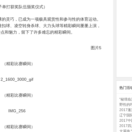
子单打获奖队伍颁奖仪式）
球的灵巧，已成为一项极具观赏性和参与性的体育运动。
挂扣球、凌空转身杀球、大力头球等精彩瞬间屡屡上演，
特点和魅力，留下了许多难忘的精彩瞬间。
（精彩比赛瞬间）
热门活
（精彩比赛瞬间）
“秘境临
野性的呼
2017
辽宁国际
2017
2017
（精彩比赛瞬间）
大溪地 