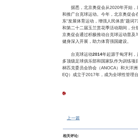
据悉，北京奥促会从2020年开始
和推广台克球运动。今年，北京奥促会
东“发展体育运动，增强人民体质”题词
和第二十二届玉兰赏花季活动期间，分
京奥促会通过积极推动台克球运动普及
健身深入开展，助力体育强国建设。
台克球运动
2014
年起源于匈牙利，
多顶级足球俱乐部和国家队作为训练项
林匹克委员会协会（ANOCA）和大洋洲体
EQ）成立于2017年，成为全球性管理
上一篇
相关评论: