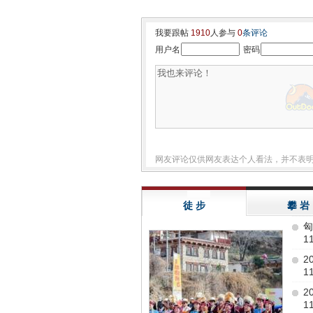
我要跟帖
1910
人参与
0
条评论
用户名
密码
网友评论仅供网友表达个人看法，并不表
徒 步
攀 岩
匈
11
2
11
2
11