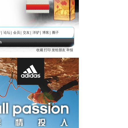
营
|
论坛
|
会员
|
交友
|
洋驴
|
博客
|
圈子
h
收藏
打印
发给朋友
举报