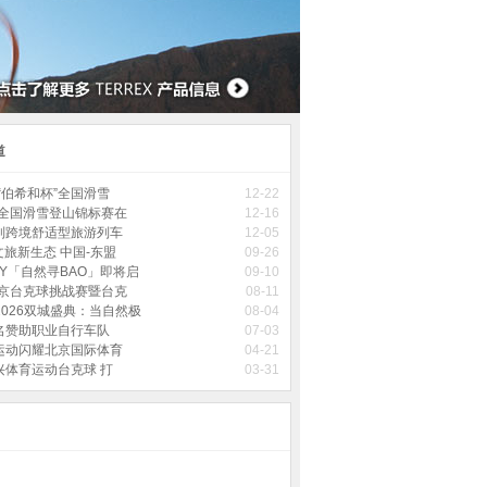
道
年“伯希和杯”全国滑雪
12-22
5年全国滑雪登山锦标赛在
12-16
列跨境舒适型旅游列车
12-05
文旅新生态 中国-东盟
09-26
EY「自然寻BAO」即将启
09-10
5北京台克球挑战赛暨台克
08-11
 2026双城盛典：当自然极
08-04
名赞助职业自行车队
07-03
运动闪耀北京国际体育
04-21
兴体育运动台克球 打
03-31