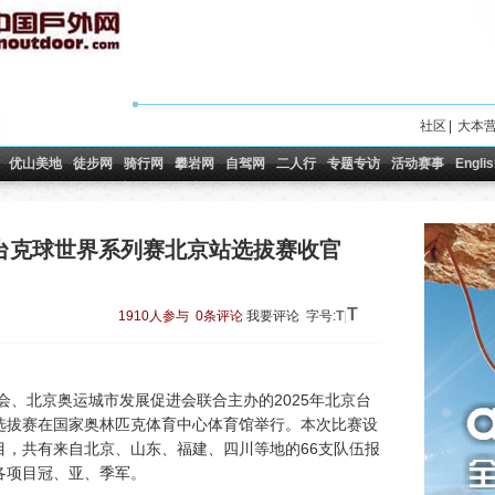
社区
|
大本
优山美地
徒步网
骑行网
攀岩网
自驾网
二人行
专题专访
活动赛事
Englis
暨台克球世界系列赛北京站选拔赛收官
T
1910人参与
0条评论
我要评论
字号:
T
|
会、北京奥运城市发展促进会联合主办的2025年北京台
选拔赛在国家奥林匹克体育中心体育馆举行。本次比赛设
目，共有来自北京、山东、福建、四川等地的66支队伍报
各项目冠、亚、季军。