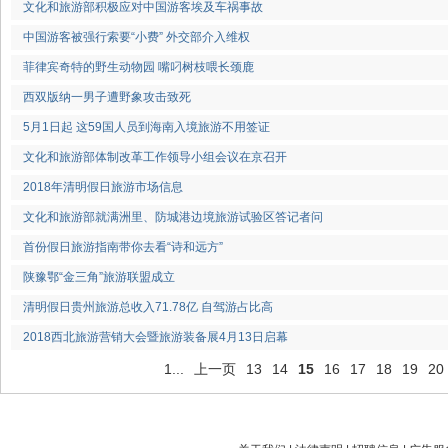
文化和旅游部积极应对中国游客埃及车祸事故
中国游客被强行索要“小费” 外交部介入维权
菲律宾奇特的野生动物园 嘴叼树枝喂长颈鹿
西双版纳一男子遭野象攻击致死
5月1日起 这59国人员到海南入境旅游不用签证
文化和旅游部体制改革工作领导小组会议在京召开
2018年清明假日旅游市场信息
文化和旅游部就满洲里、防城港边境旅游试验区答记者问
首份假日旅游指南带你去看“诗和远方”
陕豫鄂“金三角”旅游联盟成立
清明假日贵州旅游总收入71.78亿 自驾游占比高
2018西北旅游营销大会暨旅游装备展4月13日启幕
1...
上一页
13
14
15
16
17
18
19
20