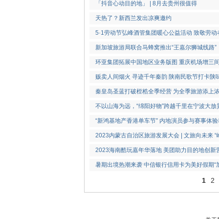
「抖音心动目的地」 | 8月去贵州很值得
天热了？新西兰发出凉爽邀约
5·1劳动节弘峰酒管集团暖心公益活动 致敬劳动
新加坡旅游局联合马蜂窝推出“王嘉尔狮城线路”
环亚集团拓展中国地区业务版图 重庆机场增三
贩卖人间烟火 寻迹千年秦韵 陕南民歌节打卡陕
秦皇岛圣蓝打破桎梏全季经营 为全季旅游添上
不以山海为远，“绵阳好物”跨越千里在宁波大放
“新鸿基地产香港单车节” 内地演员参与赛事体
2023内蒙古自治区旅游发展大会 | 文旅向未来 
2023海南酷玩嘉年华落地 美团助力目的地创新
暑期出境热潮来袭 中信银行信用卡为美好假期“
1
2