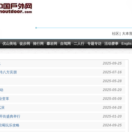
社区
|
大本
优山美地
徒步网
骑行网
攀岩网
自驾网
二人行
专题专访
活动赛事
Englis
践
2025-09-25
装待八方宾朋
2025-07-16
2025-05-28
动
2025-05-20
业变革
2025-05-09
试演
2025-04-28
巷开街盛典举行
2025-01-20
的吃喝玩乐攻略
2024-09-25