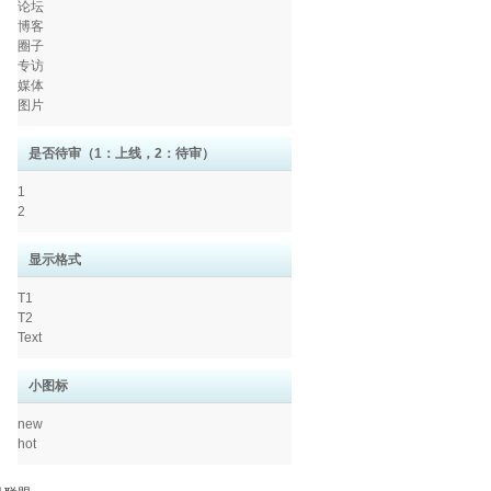
论坛
博客
圈子
专访
媒体
图片
是否待审（1：上线，2：待审）
1
2
显示格式
T1
T2
Text
小图标
new
hot