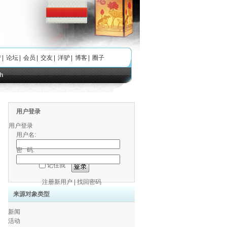
营
|
论坛
|
会员
|
交友
|
洋驴
|
博客
|
圈子
h
用户登录
用户登录
用户名:
密 码:
记住我
注册新用户
|
找回密码
来源对象类型
新闻
活动