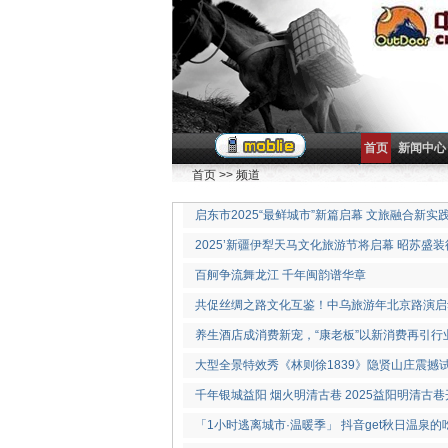
首页
新闻中心
首页
>>
频道
启东市2025“最鲜城市”新篇启幕 文旅融合新实
2025’新疆伊犁天马文化旅游节将启幕 昭苏盛
百舸争流舞龙江 千年闽韵谱华章
共促丝绸之路文化互鉴！中乌旅游年北京路演启
养生酒店成消费新宠，“康老板”以新消费再引行
大型全景特效秀《林则徐1839》隐贤山庄震撼
千年银城益阳 烟火明清古巷 2025益阳明清古
「1小时逃离城市·温暖季」 抖音get秋日温泉