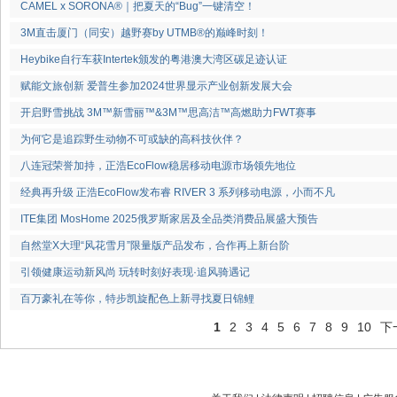
CAMEL x SORONA®｜把夏天的“Bug”一键清空！
3M直击厦门（同安）越野赛by UTMB®的巅峰时刻！
Heybike自行车获Intertek颁发的粤港澳大湾区碳足迹认证
赋能文旅创新 爱普生参加2024世界显示产业创新发展大会
开启野雪挑战 3M™新雪丽™&3M™思高洁™高燃助力FWT赛事
为何它是追踪野生动物不可或缺的高科技伙伴？
八连冠荣誉加持，正浩EcoFlow稳居移动电源市场领先地位
经典再升级 正浩EcoFlow发布睿 RIVER 3 系列移动电源，小而不凡
ITE集团 MosHome 2025俄罗斯家居及全品类消费品展盛大预告
自然堂X大理“风花雪月”限量版产品发布，合作再上新台阶
引领健康运动新风尚 玩转时刻好表现·追风骑遇记
百万豪礼在等你，特步凯旋配色上新寻找夏日锦鲤
1
2
3
4
5
6
7
8
9
10
下