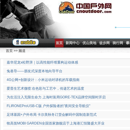
首页
新闻中心
优山美地
徒步网
骑行网
攀
首页
>>
频道
嘉华尼龙x松野湃｜以高性能纤维重构运动体感
兔巷导——朋友式深度本地向导平台
4G公网+创新设计：小米运动对讲机的车载指南
爱普生艺术微喷:在色彩与工艺中，传递艺术的温度
为生活注入无限生命力 上海时装周GORE-TEX品牌空间限时开启
FLIRONEProUSB-C版 户外探险者的"夜间安全导航仪"
足球基因+户外布局 卡尔美秋冬订货会解码中国制造新范式
牧高笛MOBI GARDEN全国首家旗舰店于上海港汇恒隆盛大开业