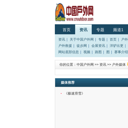
首页
资讯
专题
频道1
资讯
|
关于中国户外网
|
专题
|
首页
|
户外
户外救援
|
徒步网
|
会展资讯
|
洋驴出更
|
网站底部信息
|
视频
|
路图
|
图
|
赛事介绍
你的位置：
中国户外网
>>
资讯
>>
户外媒体
媒体推荐
《极速滑雪》