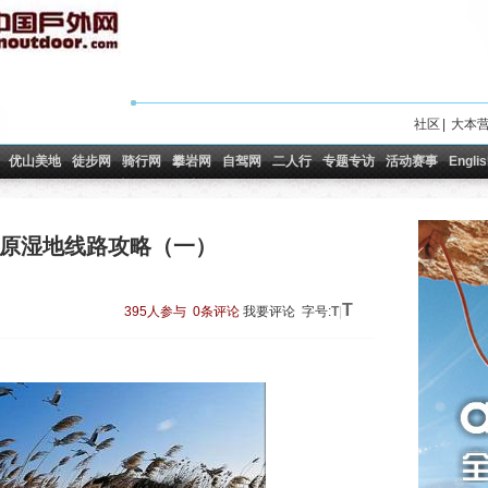
社区
|
大本
优山美地
徒步网
骑行网
攀岩网
自驾网
二人行
专题专访
活动赛事
Englis
原湿地线路攻略（一）
T
395人参与
0条评论
我要评论
字号:
T
|