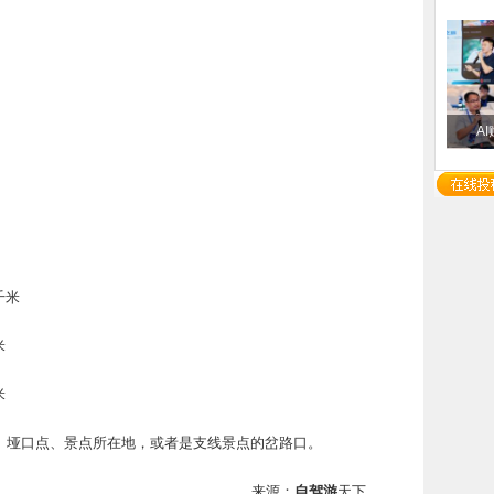
A
千米
米
米
垭口点、景点所在地，或者是支线景点的岔路口。
来源：
自驾游
天下