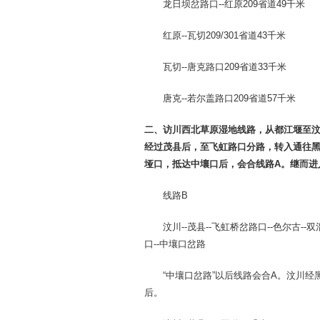
龙日坝岔路口--红原209省道49千米
红原--瓦切209/301省道43千米
瓦切--唐克路口209省道33千米
唐克--若尔盖路口209省道57千米
二、访川西北草原湿地线路，从都江堰至
经过茂县后，至飞虹路口分路，转入通往黑
垭口，抵达中壤口后，会合线路A。继而进
线路B
汶川--茂县--飞虹桥岔路口--色尔古--双溜
口--中壤口岔路
“中壤口岔路”以后线路会合A。汶川经黑
后。