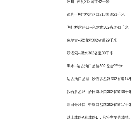
汶川--茂县213国道42千米
茂县--飞虹桥岔路口213国道21千米
飞虹桥岔路口--色尔古302省道43千米
色尔古--双溜索302省道29千米
双溜索--黑水302省道30千米
黑水--达古沟口岔路302省道9千米
达古沟口岔路--沙石多岔路302省道14
沙石多岔路--洽日哥垭口302省道36千
洽日哥垭口--中壤口岔路302省道17千
以上线路A和线路B，只将主要县或镇、