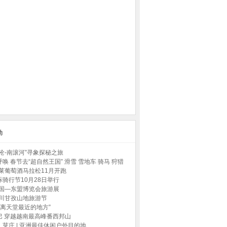
动
沧-南滚河”寻象探秘之旅
唤 春节去“超自然王国” 滑雪 雪地车 骑马 狩猎
蓬莱葡萄酒马拉松11月开跑
骑行节10月28日举行
中国—东盟博览会旅游展
四川甘孜山地旅游节
“离天堂最近的地方”
巴 穿越越南最高峰番西邦山
芽庄 | 亚洲最佳休闲户外目的地