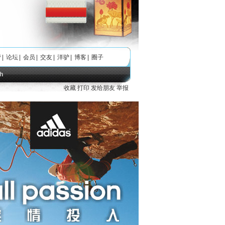
营
|
论坛
|
会员
|
交友
|
洋驴
|
博客
|
圈子
h
收藏
打印
发给朋友
举报