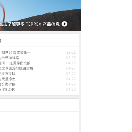
道
》创世记 曹雪莹第一
12-01
地自驾游线路
04-26
运河 一道贯穿南北的
04-26
西北草原湿地线路攻略
04-26
记文言文版
04-22
地天堂净土
04-22
述分类详解
04-22
家湿地公园
04-20