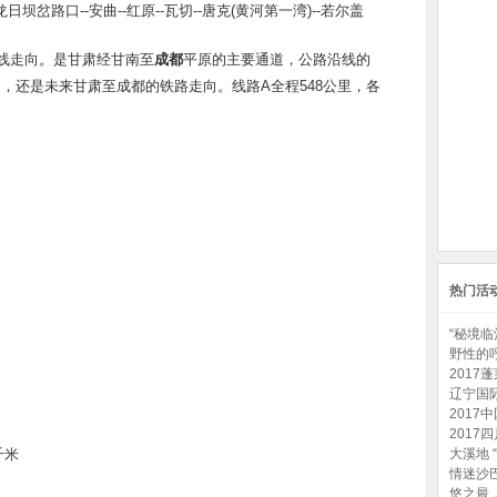
龙日坝岔路口--安曲--红原--瓦切--唐克(黄河第一湾)--若尔盖
线走向。是甘肃经甘南至
成都
平原的主要通道，公路沿线的
，还是未来甘肃至成都的铁路走向。线路A全程548公里，各
热门活
“秘境临
野性的呼
2017
辽宁国际
2017
2017
千米
大溪地 
情迷沙
悠之最，