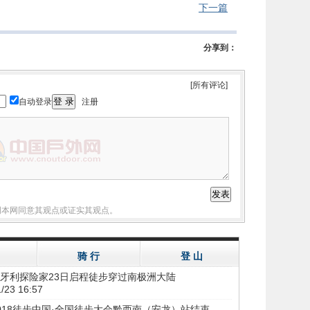
下一篇
分享到：
[所有评论]
自动登录
注册
明本网同意其观点或证实其观点。
骑 行
登 山
牙利探险家23日启程徒步穿过南极洲大陆
/23 16:57
018徒步中国·全国徒步大会黔西南（安龙）站结束