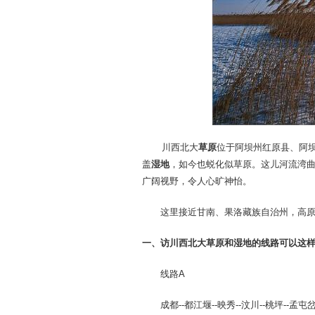
川西北大
草原
位于阿坝州红原县、阿
盖
湿地
，如今也蜕化似草原。这儿河流湾
广阔视野，令人心旷神怡。
这里接近甘南、果洛藏族自治州，高原
一、访川西北大草原和湿地的
线路
可以这
线路A
成都--都江堰--映秀--汶川--桃坪--孟屯岔