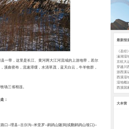
最新报
《圣经
溱湖湿
坝县一带，这里是长江、黄河两大江河流域的上游地带，若尔
京杭大
穿越川
曲，溪曲密布，流速滞缓，水清草茂，蓝天白云，牛羊牧群，
游西溪
西溪湿
湿地概
牧场三省相连。
西溪国
样走：
大本营
路口--理县--古尔沟--米亚罗--鹧鸪山隧洞(或翻鹧鸪山垭口)--