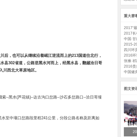
重大赛
2017
201
中国·
2015
四川环
汶川
后，也可以从继续沿着岷江逆流而上的213国道往北行，
2016
张掖·
水县302省道，公路逆黑水河而上，经黑水县，翻越洽日哥
2016
入川西北大草原地区。
中国健
图文资
索--黑水(芦花镇)--达古沟口岔路--沙石多岔路口--洽日哥垭
水至中壤口岔路段里程241公里，分段公路名称及距离如
2